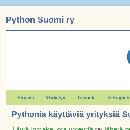
Python Suomi ry
Etusivu
Yhdistys
Toiminta
In English
Pythonia käyttäviä yrityksiä
Täytä lomake
,
ota yhteyttä
tai
lähetä p