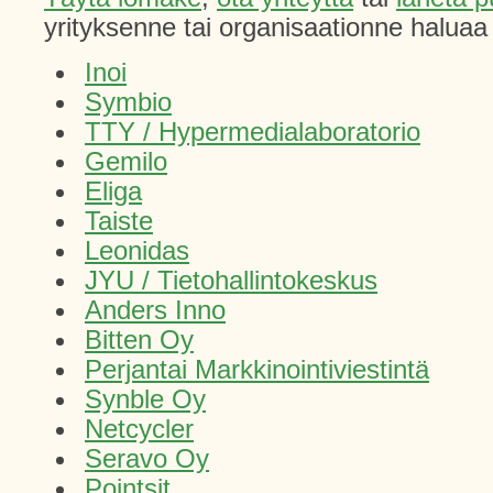
yrityksenne tai organisaationne haluaa l
Inoi
Symbio
TTY / Hypermedialaboratorio
Gemilo
Eliga
Taiste
Leonidas
JYU / Tietohallintokeskus
Anders Inno
Bitten Oy
Perjantai Markkinointiviestintä
Synble Oy
Netcycler
Seravo Oy
Pointsit