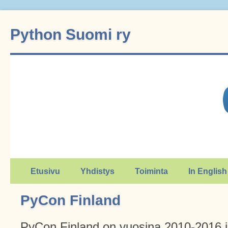
Python Suomi ry
Etusivu
Yhdistys
Toiminta
In English
PyCon Finland
PyCon Finland on vuosina 2010-2016 jä